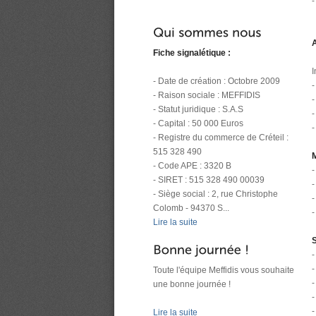
-
A
Fiche signalétique :
I
- Date de création : Octobre 2009
-
- Raison sociale : MEFFIDIS
-
- Statut juridique : S.A.S
-
- Capital : 50 000 Euros
-
- Registre du commerce de Créteil :
515 328 490
M
- Code APE : 3320 B
-
- SIRET : 515 328 490 00039
- Siège social : 2, rue Christophe
-
Colomb - 94370 S...
-
Lire la suite
S
-
-
Toute l'équipe Meffidis vous souhaite
-
une bonne journée !
-
-
Lire la suite