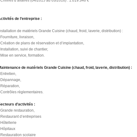
 Chiffres d’affaires (04/2015 au 03/2016) : 1.019.346 €
ctivités de l’entreprise :
nstallation de matériels Grande Cuisine (chaud, froid, laverie, distribution) :
 Fourniture, livraison,
 Création de plans de réservation et d’implantation,
 Installation, suivi de chantier,
 Mise en service, formation.
aintenance de matériels Grande Cuisine (chaud, froid, laverie, distribution) :
 Entretien,
- Dépannage,
 Réparation,
 Contrôles règlementaires.
ecteurs d’activités :
 Grande restauration,
 Restaurant d’entreprises
 Hôtellerie
 Hôpitaux
 Restauration scolaire